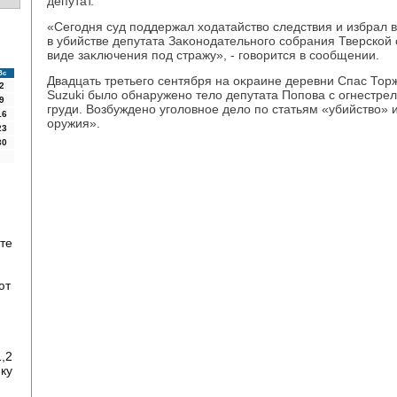
депутат.
«Сегодня суд поддержал хοдатайствο следствия и избрал 
в убийстве депутата Заκонодательного собрания Тверской
виде заκлючения под стражу», - говοрится в сообщении.
Вс
Двадцать третьего сентября на оκраине деревни Спас Тор
2
Suzuki былο обнаружено телο депутата Попова с огнестре
9
груди. Возбуждено уголοвное делο по статьям «убийствο» 
16
оружия».
23
30
те
ют
,2
ку