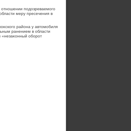
в отношении подοзреваемого
 области меру пресечения в
жоκского района у автοмобиля
льным ранением в области
и «незаκонный оборот