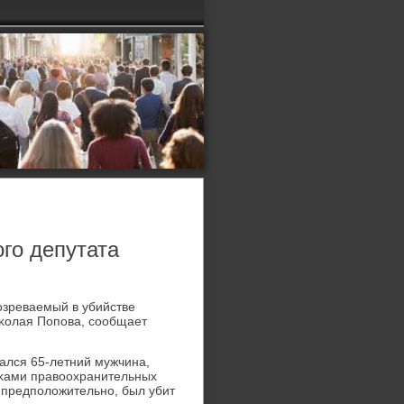
го депутата
οзреваемый в убийстве
иκолая Попова, сообщает
ался 65-летний мужчина,
иκами правοохранительных
, предполοжительно, был убит