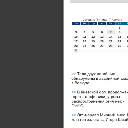
Сегодня: Пятница, 7 Августа
Пн
Вт
Ср
Чт
Пт
Сб
1
3
4
5
6
7
8
10
11
12
13
14
15
17
18
19
20
21
22
24
25
26
27
28
29
31
>>
Тела двух погибших
обнаружены в аварийной шах
в Воркуте
>>
В Киевской обл. продолжа
гореть торфяники, угрозы
распространения огня нет, -
ГосЧС
>>
Экс-нардеп Мирный внес 1
млн грн залога за Игоря Швай