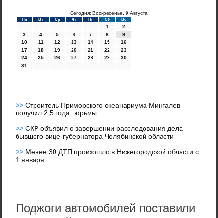
Сегодня: Воскресенье, 9 Августа
Пн
Вт
Ср
Чт
Пт
Сб
Вс
1
2
3
4
5
6
7
8
9
10
11
12
13
14
15
16
17
18
19
20
21
22
23
24
25
26
27
28
29
30
31
>>
Строитель Приморского океанариума Мингалев
получил 2,5 года тюрьмы
>>
СКР объявил о завершении расследования дела
бывшего вице-губернатора Челябинской области
>>
Менее 30 ДТП произошло в Нижегородской области с
1 января
Поджоги автомобилей поставили