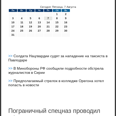
Сегодня: Пятница, 7 Августа
Пн
Вт
Ср
Чт
Пт
Сб
Вс
1
2
3
4
5
6
7
8
9
10
11
12
13
14
15
16
17
18
19
20
21
22
23
24
25
26
27
28
29
30
31
>>
Солдата Нацгвардии судят за нападение на таксиста в
Павлодаре
>>
В Минобороны РФ сообщили подробности обстрела
журналистов в Сирии
>>
Предполагаемый стрелок в колледже Орегона хотел
попасть в новости
Пограничный спецназ проводил