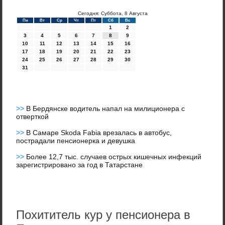
Сегодня: Суббота, 8 Августа
Пн
Вт
Ср
Чт
Пт
Сб
Вс
1
2
3
4
5
6
7
8
9
10
11
12
13
14
15
16
17
18
19
20
21
22
23
24
25
26
27
28
29
30
31
>>
В Бердянске водитель напал на милиционера с
отверткой
>>
В Самаре Skoda Fabia врезалась в автобус,
пострадали пенсионерка и девушка
>>
Более 12,7 тыс. случаев острых кишечных инфекций
зарегистрировано за год в Татарстане
Похититель кур у пенсионера в