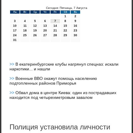
Сегодня: Пятница, 7 Августа
Пн
Вт
Ср
Чт
Пт
Сб
Вс
1
2
3
4
5
6
7
8
9
10
11
12
13
14
15
16
17
18
19
20
21
22
23
24
25
26
27
28
29
30
31
>>
В екатеринбургские клубы нагрянул спецназ: искали
наркотики... и нашли
>>
Военные ВВО окажут помощь населению
подтопленных районов Приморья
>>
Обвал дома в центре Киева: один из пострадавших
находится под четырехметровым завалом
Полиция установила личности