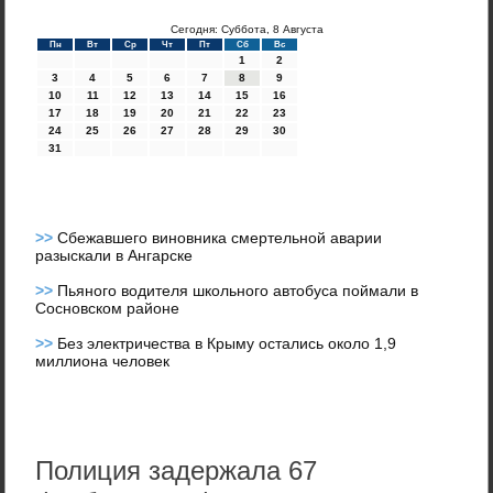
Сегодня: Суббота, 8 Августа
Пн
Вт
Ср
Чт
Пт
Сб
Вс
1
2
3
4
5
6
7
8
9
10
11
12
13
14
15
16
17
18
19
20
21
22
23
24
25
26
27
28
29
30
31
>>
Сбежавшего виновника смертельной аварии
разыскали в Ангарске
>>
Пьяного водителя школьного автобуса поймали в
Сосновском районе
>>
Без электричества в Крыму остались около 1,9
миллиона человек
Полиция задержала 67