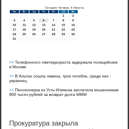
Сегодня: Четверг, 6 Августа
Пн
Вт
Ср
Чт
Пт
Сб
Вс
1
2
3
4
5
6
7
8
9
10
11
12
13
14
15
16
17
18
19
20
21
22
23
24
25
26
27
28
29
30
31
>>
Телефонного лжетеррориста задержали полицейские
в Москве
>>
В Альпах сошла лавина, трое погибли, среди них -
украинец
>>
Пенсионерка из Усть-Илимска заплатила мошенникам
800 тысяч рублей за возврат долга МММ
Прокуратура закрыла