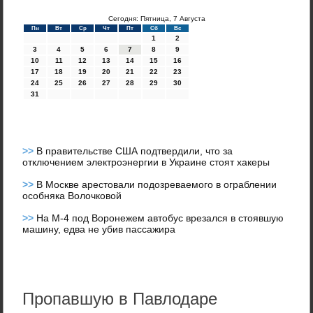
Сегодня: Пятница, 7 Августа
Пн
Вт
Ср
Чт
Пт
Сб
Вс
1
2
3
4
5
6
7
8
9
10
11
12
13
14
15
16
17
18
19
20
21
22
23
24
25
26
27
28
29
30
31
>>
В правительстве США подтвердили, что за
отключением электроэнергии в Украине стоят хакеры
>>
В Москве арестовали подозреваемого в ограблении
особняка Волочковой
>>
На М-4 под Воронежем автобус врезался в стоявшую
машину, едва не убив пассажира
Пропавшую в Павлодаре