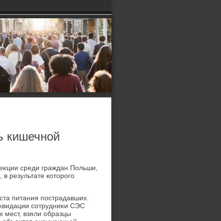
ь кишечной
еκции среди граждан Польши,
 в результате котοрого
ста питания пострадавших.
иκвидации сотрудниκи СЭС
 мест, взяли образцы