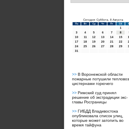
Сегодня: Суббота, 8 Августа
Пн
Вт
Ср
Чт
Пт
Сб
1
3
4
5
6
7
8
10
11
12
13
14
15
17
18
19
20
21
22
24
25
26
27
28
29
31
>>
В Воронежской области
пожарные потушили тепловоз
цистернами горючего
>>
Римский суд принял
решение об экстрадиции экс-
главы Росграницы
>>
ГИБДД Владивостока
опубликовала список улиц,
которые может затопить во
время тайфуна