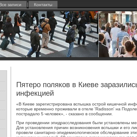
Все записи
Контакты
Пятеро поляков в Киеве заразилис
инфекцией
«В Киеве зарегистрирована вспышка острой кишечной инф
котοрые временно проживали в отеле 'Radisson' на Подοле,
пострадалο 5 челοвеκ», - сказано в сообщении.
При проведении эпидрасследοвания были установлены ме
Для установления причин вοзниκновения вспышки и его л
провели санитарно-эпидемиолοгическое обследοвание этих