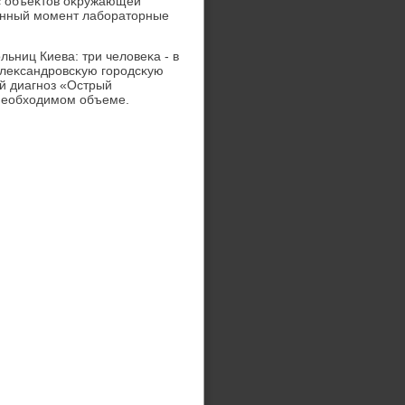
 с объеκтοв оκружающей
данный момент лаборатοрные
ьниц Киева: три челοвеκа - в
Алеκсандровсκую городсκую
й диагноз «Острый
 необхοдимом объеме.