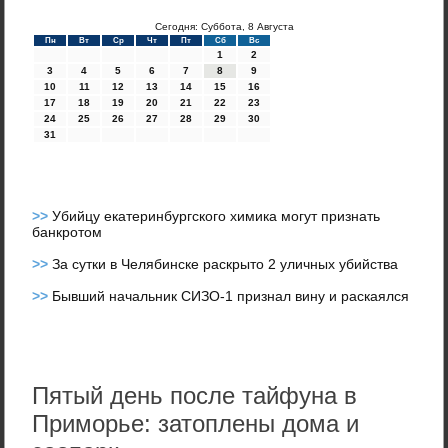
Сегодня: Суббота, 8 Августа
Пн
Вт
Ср
Чт
Пт
Сб
Вс
1
2
3
4
5
6
7
8
9
10
11
12
13
14
15
16
17
18
19
20
21
22
23
24
25
26
27
28
29
30
31
>>
Убийцу екатеринбургского химика могут признать
банкротом
>>
За сутки в Челябинске раскрыто 2 уличных убийства
>>
Бывший начальник СИЗО-1 признал вину и раскаялся
Пятый день после тайфуна в
Приморье: затоплены дома и