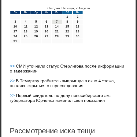
Сегодня: Пятница, 7 Августа
Пн
Вт
Ср
Чт
Пт
Сб
Вс
1
2
3
4
5
6
7
8
9
10
11
12
13
14
15
16
17
18
19
20
21
22
23
24
25
26
27
28
29
30
31
>>
СМИ уточнили статус Стерлигова после информации
о задержании
>>
В Темиртау грабитель выпрыгнул в окно 4 этажа,
пытаясь скрыться от преследования
>>
Первый свидетель по делу новосибирского экс-
губернатора Юрченко изменил свои показания
Рассмотрение иска тещи