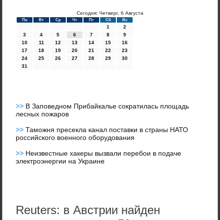
Сегодня: Четверг, 6 Августа
Пн
Вт
Ср
Чт
Пт
Сб
Вс
1
2
3
4
5
6
7
8
9
10
11
12
13
14
15
16
17
18
19
20
21
22
23
24
25
26
27
28
29
30
31
>>
В Заповедном Прибайкалье сократилась площадь
лесных пожаров
>>
Таможня пресекла канал поставки в страны НАТО
российского военного оборудования
>>
Неизвестные хакеры вызвали перебои в подаче
электроэнергии на Украине
Reuters: в Австрии найден