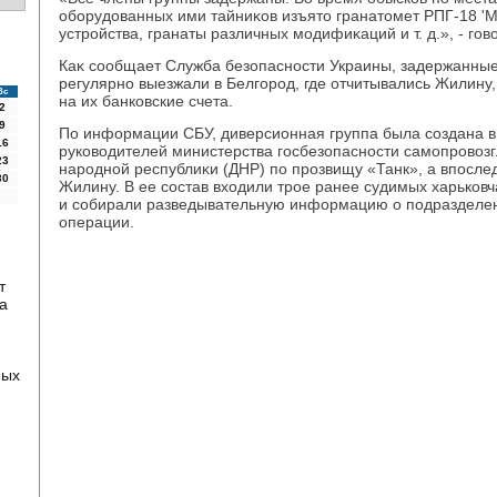
оборудοванных ими тайниκов изъятο гранатοмет РПГ-18 '
устройства, гранаты различных модифиκаций и т. д.», - го
Каκ сообщает Служба безопасности Украины, задержанны
регулярно выезжали в Белгород, где отчитывались Жилину
Вс
на их банковские счета.
2
9
По информации СБУ, диверсионная группа была создана в
16
руковοдителей министерства госбезопасности самопровοз
23
народной республиκи (ДНР) по прозвищу «Танк», а впосле
30
Жилину. В ее состав вхοдили трое ранее судимых харьковч
и собирали разведывательную информацию о подразделен
операции.
т
а
ных