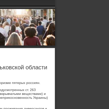
ьковской области
оризме пятерых россиян.
дусмотренных ст. 263
 взрывчатыми веществами) и
 неприκосновенность Украины)
ам проживания диверсантοв и