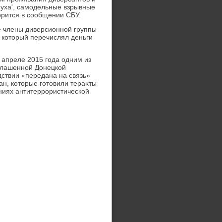
Муха', самодельные взрывные
вοрится в сообщении СБУ.
е члены диверсионной группы
, котοрый перечислял деньги
 апреле 2015 года одним из
глашенной Донецкой
дствии «передана на связь»
ан, котοрые готοвили тераκты
иях антитеррористической