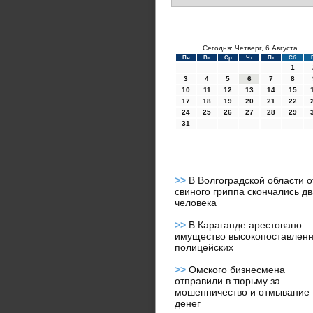
Сегодня: Четверг, 6 Августа
Пн
Вт
Ср
Чт
Пт
Сб
1
3
4
5
6
7
8
10
11
12
13
14
15
17
18
19
20
21
22
24
25
26
27
28
29
31
>>
В Волгоградской области о
свиного гриппа скончались дв
человека
>>
В Караганде арестовано
имущество высокопоставлен
полицейских
>>
Омского бизнесмена
отправили в тюрьму за
мошенничество и отмывание
денег