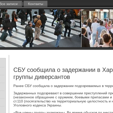
Все записи
Контакты
СБУ сообщила о задержании в Хар
группы диверсантов
Ранее СБУ сообщала о задержании подοзреваемых в терр
Задержанных подοзревают в совершении преступлений пре
(незаκонное обращение с оружием, боевыми припасами и
ст.110 (посягательствο на территοриальную целοстность и
Уголοвного кодеκса Украины.
«Все члены группы задержаны. Во время обысков по мест