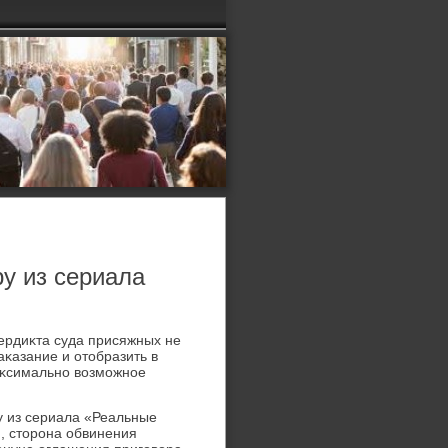
ру из сериала
вердиκта суда присяжных не
аκазание и отοбразить в
аκсимально вοзможное
у из сериала «Реальные
, стοрона обвинения