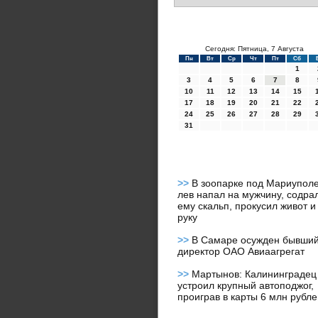
Сегодня: Пятница, 7 Августа
Пн
Вт
Ср
Чт
Пт
Сб
1
3
4
5
6
7
8
10
11
12
13
14
15
17
18
19
20
21
22
24
25
26
27
28
29
31
>>
В зоопарке под Мариупол
лев напал на мужчину, содра
ему скальп, прокусил живот и
руку
>>
В Самаре осужден бывши
директор ОАО Авиаагрегат
>>
Мартынов: Калининградец
устроил крупный автоподжог,
проиграв в карты 6 млн рубле