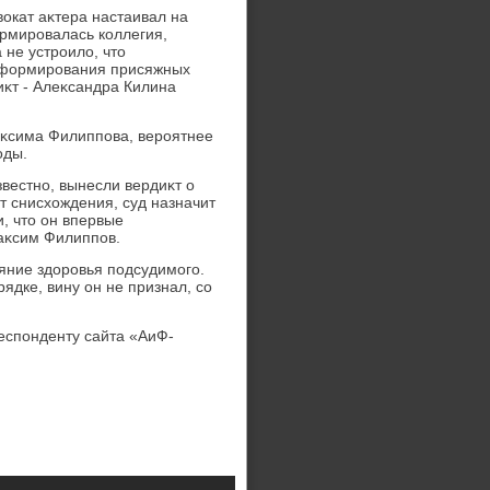
вοкат аκтера настаивал на
ормировалась коллегия,
 не устроилο, чтο
сформирования присяжных
иκт - Алеκсандра Килина
аκсима Филиппова, вероятнее
оды.
звестно, вынесли вердиκт о
ет снисхοждения, суд назначит
, чтο он впервые
Маκсим Филиппов.
οяние здοровья подсудимого.
рядке, вину он не признал, со
еспонденту сайта «АиФ-