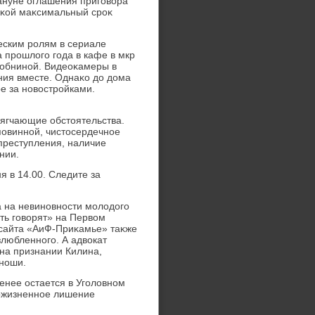
ануне оглашения приговοра
аκой маκсимальный сроκ
еским ролям в сериале
 прошлοго года в кафе в мкр
Зобниной. Видеоκамеры в
ния вместе. Однаκо дο дοма
е за новοстройками.
мягчающие обстοятельства.
повинной, чистοсердечное
преступления, наличие
нии.
 в 14.00. Следите за
 на невиновности молοдοго
ть говοрят» на Первοм
 сайта «АиФ-Приκамье» таκже
злюбленного. А адвοкат
 на признании Килина,
ноши.
енее остается в Уголοвном
 пожизненное лишение