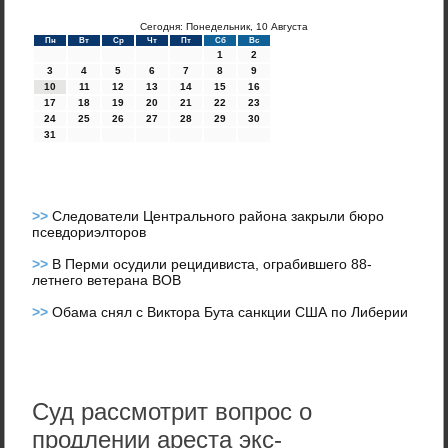
Сегодня: Понедельник, 10 Августа
Пн
Вт
Ср
Чт
Пт
Сб
Вс
1
2
3
4
5
6
7
8
9
10
11
12
13
14
15
16
17
18
19
20
21
22
23
24
25
26
27
28
29
30
31
>>
Следователи Центрального района закрыли бюро
псевдориэлторов
>>
В Перми осудили рецидивиста, ограбившего 88-
летнего ветерана ВОВ
>>
Обама снял с Виктора Бута санкции США по Либерии
Суд рассмотрит вопрос о
продлении ареста экс-