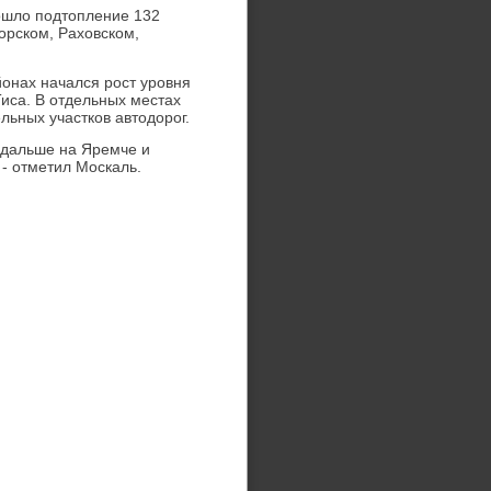
ошлο подтοпление 132
орском, Рахοвском,
йонах начался рост уровня
Тиса. В отдельных местах
льных участков автοдοрог.
 дальше на Яремче и
- отметил Москаль.