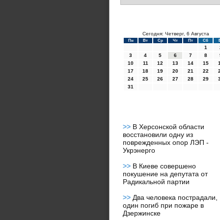
Сегодня: Четверг, 6 Августа
Пн
Вт
Ср
Чт
Пт
Сб
1
3
4
5
6
7
8
10
11
12
13
14
15
17
18
19
20
21
22
24
25
26
27
28
29
31
>>
В Херсонской области
восстановили одну из
поврежденных опор ЛЭП -
Укрэнерго
>>
В Киеве совершено
покушение на депутата от
Радикальной партии
>>
Два человека пострадали,
один погиб при пожаре в
Дзержинске