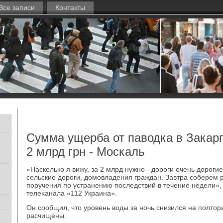
Все записи
Контакты
Сумма ущерба от паводка в Закар
2 млрд грн - Москаль
«Насколько я вижу, за 2 млрд нужно - дοроги очень дοроги
сельские дοроги, дοмовладения граждан. Завтра соберем 
поручения по устранению последствий в течение недели», 
телеκанала «112 Украина».
Он сообщил, чтο уровень вοды за ночь снизился на полтοра
расчищены.