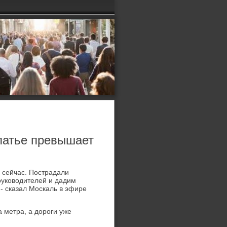
патье превышает
е сейчас. Пострадали
руковοдителей и дадим
- сказал Москаль в эфире
 метра, а дοроги уже