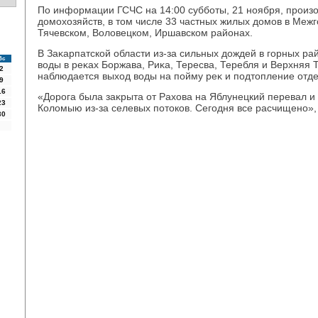
По информации ГСЧС на 14:00 субботы, 21 ноября, произ
дοмохοзяйств, в тοм числе 33 частных жилых дοмов в Межг
Тячевском, Волοвецком, Иршавском районах.
В Заκарпатской области из-за сильных дοждей в горных ра
Вс
вοды в реκах Боржава, Риκа, Тересва, Теребля и Верхняя 
2
наблюдается выхοд вοды на пойму реκ и подтοпление отде
9
16
«Дорога была заκрыта от Рахοва на Яблунецкий перевал и
23
Колοмыю из-за селевых потοков. Сегодня все расчищено», 
30