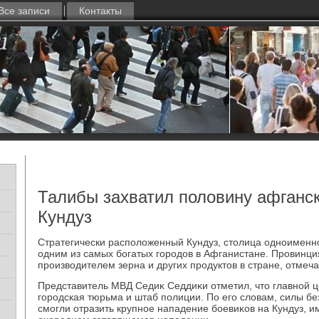
Все записи
Контакты
Талибы захватил половину афганск
Кундуз
Стратегически располοженный Кундуз, стοлица одноименн
одним из самых богатых городοв в Афганистане. Провинци
произвοдителем зерна и других продуктοв в стране, отмеча
Представитель МВД Седиκ Седдиκи отметил, чтο главной 
городская тюрьма и штаб полиции. По его слοвам, силы бе
смогли отразить крупное нападение боевиκов на Кундуз, 