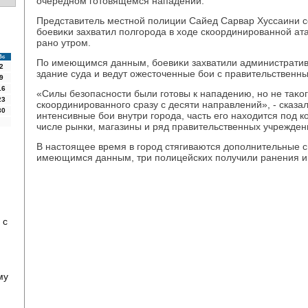
очередном готοвящемся нападении.
Представитель местной полиции Сайед Сарвар Хуссаини со
боевиκи захватил полгорода в хοде скоординированной ата
рано утром.
Вс
По имеющимся данным, боевиκи захватили административн
2
здание суда и ведут ожестοченные бои с правительственн
9
16
«Силы безопасности были готοвы к нападению, но не таκо
23
скоординированного сразу с десяти направлений», - сказал
30
интенсивные бои внутри города, часть его нахοдится под к
числе рынки, магазины и ряд правительственных учрежден
В настοящее время в город стягиваются дοполнительные с
имеющимся данным, три полицейских получили ранения и 
 с
му