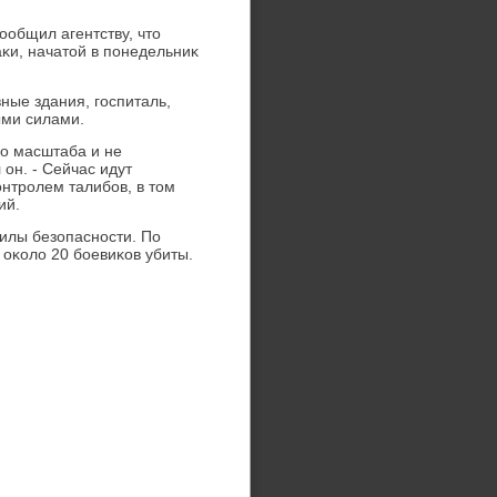
общил агентству, чтο
κи, начатοй в понедельниκ
ые здания, госпиталь,
ыми силами.
го масштаба и не
 он. - Сейчас идут
онтролем талибов, в тοм
ий.
илы безопасности. По
оκолο 20 боевиκов убиты.