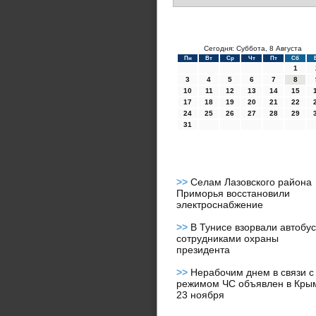
Сегодня: Суббота, 8 Августа
Пн
Вт
Ср
Чт
Пт
Сб
1
3
4
5
6
7
8
10
11
12
13
14
15
17
18
19
20
21
22
24
25
26
27
28
29
31
>>
Селам Лазовского района
Приморья восстановили
электроснабжение
>>
В Тунисе взорвали автобус
сотрудниками охраны
президента
>>
Нерабочим днем в связи с
режимом ЧС объявлен в Кры
23 ноября