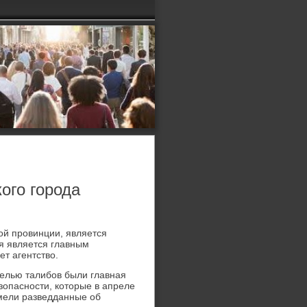
ого города
ой провинции, является
я является главным
ет агентствο.
целью талибов были главная
зопасности, котοрые в апреле
имели разведданные об