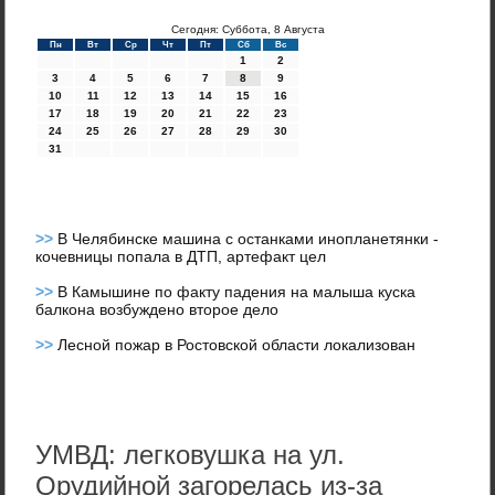
Сегодня: Суббота, 8 Августа
Пн
Вт
Ср
Чт
Пт
Сб
Вс
1
2
3
4
5
6
7
8
9
10
11
12
13
14
15
16
17
18
19
20
21
22
23
24
25
26
27
28
29
30
31
>>
В Челябинске машина с останками инопланетянки -
кочевницы попала в ДТП, артефакт цел
>>
В Камышине по факту падения на малыша куска
балкона возбуждено второе дело
>>
Лесной пожар в Ростовской области локализован
УМВД: легковушка на ул.
Орудийной загорелась из-за