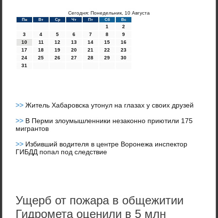
Сегодня: Понедельник, 10 Августа
Пн
Вт
Ср
Чт
Пт
Сб
Вс
1
2
3
4
5
6
7
8
9
10
11
12
13
14
15
16
17
18
19
20
21
22
23
24
25
26
27
28
29
30
31
>>
Житель Хабаровска утонул на глазах у своих друзей
>>
В Перми злоумышленники незаконно приютили 175
мигрантов
>>
Избивший водителя в центре Воронежа инспектор
ГИБДД попал под следствие
Ущерб от пожара в общежитии
Гидромета оценили в 5 млн