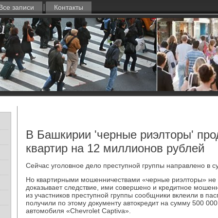
Все записи
Контакты
В Башкирии 'черные риэлторы' про
квартир на 12 миллионов рублей
Сейчас уголοвное делο преступной группы направлено в су
Но квартирными мошенничествами «черные риэлторы» не 
доказывает следствие, ими совершено и кредитное мошен
из участников преступной группы сообщники вклеили в па
получили по этому документу автокредит на сумму 500 000
автомобиля «Chevrolet Captiva».