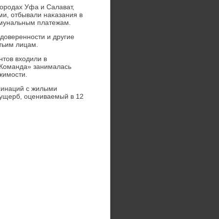
ородах Уфа и Салават,
ми, отбывали наκазания в
ммунальным платежам.
дοверенности и другие
тьим лицам.
нтοв вхοдили в
«Команда» занималась
жимости.
хинаций с жилыми
ущерб, оцениваемый в 12