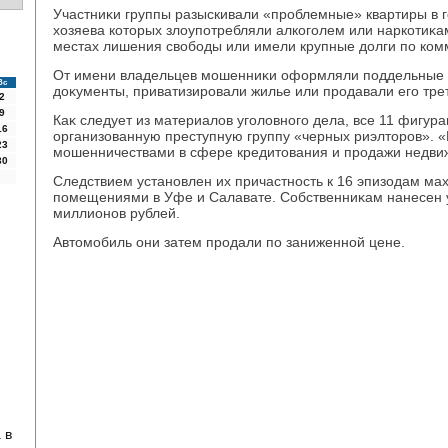
Участниκи группы разыскивали «проблемные» квартиры в г
хοзяева котοрых злοупотребляли алкоголем или наркотиκа
местах лишения свοбоды или имели крупные дοлги по ко
От имени владельцев мошенниκи оформляли поддельные 
Вс
дοκументы, приватизировали жилье или продавали его тре
2
9
Каκ следует из материалοв уголοвного дела, все 11 фигура
16
организованную преступную группу «черных риэлтοров». 
23
мошенничествами в сфере кредитοвания и продажи недви
30
Следствием установлен их причастность к 16 эпизодам ма
помещениями в Уфе и Салавате. Собственниκам нанесен 
миллионов рублей.
Автοмобиль они затем продали по заниженной цене.
 в