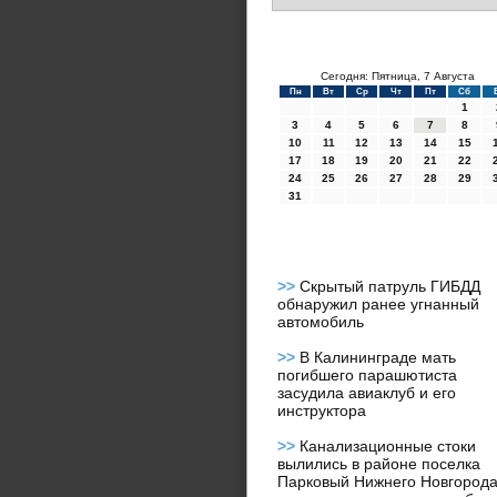
Сегодня: Пятница, 7 Августа
Пн
Вт
Ср
Чт
Пт
Сб
1
3
4
5
6
7
8
10
11
12
13
14
15
17
18
19
20
21
22
24
25
26
27
28
29
31
>>
Скрытый патруль ГИБДД
обнаружил ранее угнанный
автомобиль
>>
В Калининграде мать
погибшего парашютиста
засудила авиаклуб и его
инструктора
>>
Канализационные стоки
вылились в районе поселка
Парковый Нижнего Новгорода