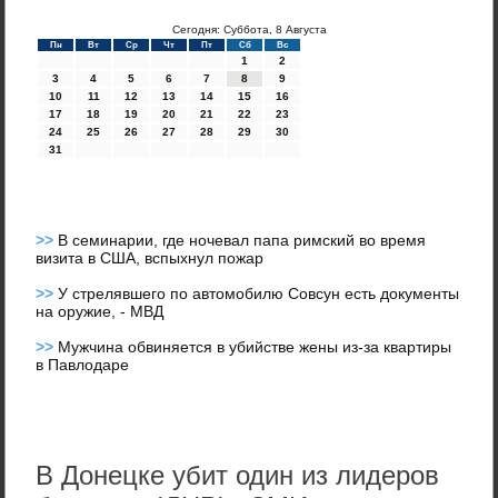
Сегодня: Суббота, 8 Августа
Пн
Вт
Ср
Чт
Пт
Сб
Вс
1
2
3
4
5
6
7
8
9
10
11
12
13
14
15
16
17
18
19
20
21
22
23
24
25
26
27
28
29
30
31
>>
В семинарии, где ночевал папа римский во время
визита в США, вспыхнул пожар
>>
У стрелявшего по автомобилю Совсун есть документы
на оружие, - МВД
>>
Мужчина обвиняется в убийстве жены из-за квартиры
в Павлодаре
В Донецке убит один из лидеров