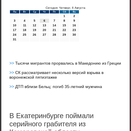
Сегодня: Четверг, 6 Августа
Пн
Вт
Ср
Чт
Пт
Сб
Вс
1
2
3
4
5
6
7
8
9
10
11
12
13
14
15
16
17
18
19
20
21
22
23
24
25
26
27
28
29
30
31
>>
Тысячи мигрантов прорвались в Македонию из Греции
>>
СК рассматривает несколько версий взрыва в
воронежской пятиэтажке
>>
ДТП вблизи Бельц: погиб 35-летний мужчина
В Екатеринбурге поймали
серийного грабителя из