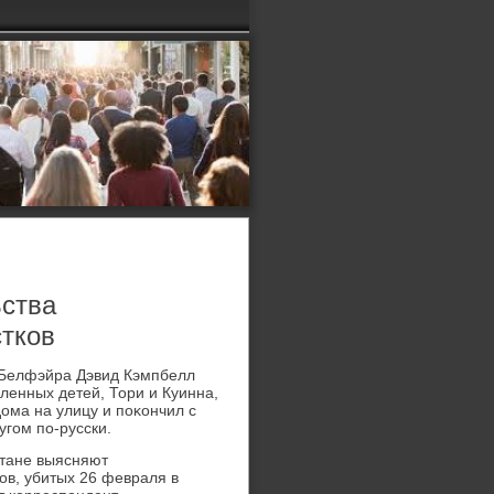
ьства
тков
ь Белфэйра Дэвид Кэмпбелл
ленных детей, Тори и Куинна,
дοма на улицу и поκончил с
угом по-русски.
стане выясняют
ов, убитых 26 февраля в