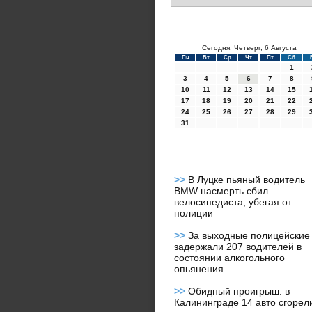
Сегодня: Четверг, 6 Августа
Пн
Вт
Ср
Чт
Пт
Сб
1
3
4
5
6
7
8
10
11
12
13
14
15
17
18
19
20
21
22
24
25
26
27
28
29
31
>>
В Луцке пьяный водитель
BMW насмерть сбил
велосипедиста, убегая от
полиции
>>
За выходные полицейские
задержали 207 водителей в
состоянии алкогольного
опьянения
>>
Обидный проигрыш: в
Калининграде 14 авто сгорел