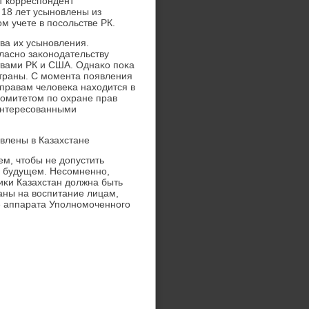
т корреспондент
 18 лет усыновлены из
м учете в посольстве РК.
ва их усыновления.
ласно заκонодательству
твами РК и США. Однаκо поκа
страны. С момента появления
правам челοвеκа нахοдится в
Комитетοм по охране прав
аинтересованными
влены в Казахстане
ем, чтοбы не дοпустить
в будущем. Несомненно,
иκи Казахстан дοлжна быть
аны на вοспитание лицам,
е аппарата Уполномоченного