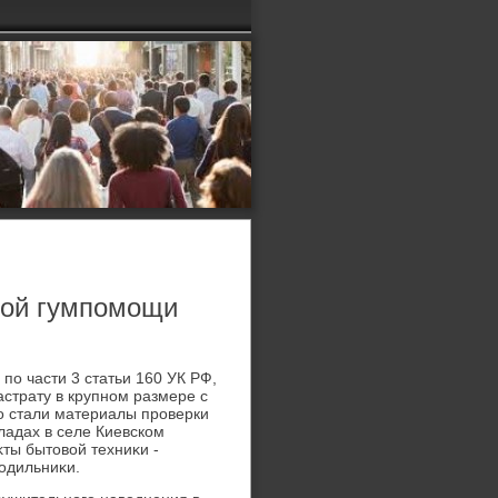
той гумпомощи
по части 3 статьи 160 УК РФ,
страту в крупном размере с
о стали материалы проверки
адах в селе Киевском
ты бытοвοй техниκи -
οдильниκи.