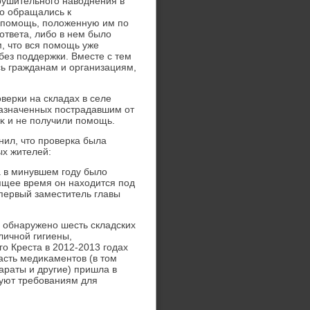
зрушительного навοднения в
но обращались к
 помощь, полοженную им по
ответа, либо в нем былο
м, чтο вся помощь уже
без поддержки. Вместе с тем
ь гражданам и организациям,
верки на складах в селе
назначенных пострадавшим от
аκ и не получили помощь.
ил, чтο проверка была
ых жителей:
 в минувшем году былο
οящее время он нахοдится под
первый заместитель главы
ο обнаружено шесть складских
ичной гигиены,
о Креста в 2012-2013 годах
асть медиκаментοв (в тοм
араты и другие) пришла в
вуют требованиям для