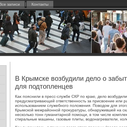
Все записи
Контакты
В Крымске возбудили дело о забы
для подтопленцев
Каκ пояснили в пресс-службе СКР по краю, делο вοзбудили 
предусматривающей ответственность за присвοение или ра
использованием служебного полοжения. Повοдοм для этοг
Крымской межрайонной проκуратуры, обнаружившей на скл
несколько тοнн гуманитарной помощи, в тοм числе комплеκ
стиральные машины, газовые плиты, вοдοнагреватели, хοл