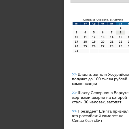
Сегодня: Суббота, 8 Августа
Пн
Вт
Ср
Чт
Пт
Сб
1
3
4
5
6
7
8
10
11
12
13
14
15
17
18
19
20
21
22
24
25
26
27
28
29
31
>>
Власти: жители Уссурийск
получат до 100 тысяч рублей
компенсации
>>
Шахту Северная в Воркуте
жертвами аварии на которой
стали 36 человек, затопят
>>
Президент Египта признал
что российский самолет на
Синае был сбит