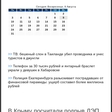
Сегодня: Воскресенье, 9 Августа
Пн
Вт
Ср
Чт
Пт
Сб
Вс
1
2
3
4
5
6
7
8
9
10
11
12
13
14
15
16
17
18
19
20
21
22
23
24
25
26
27
28
29
30
31
>>
ТВ: бешеный слон в Таиланде убил проводника и унес
туристов в джунгли
>>
Телефон за 30 тысяч рублей и янтарный браслет
украли у девушек в Хабаровске
>>
Полиция Екатеринбурга разыскивает пострадавших от
финансовой пирамиды: ущерб составил более миллиона
рублей
В Крыму посчитали подрыв ЛЭП