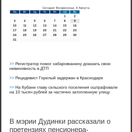
Сегодня: Воскресенье, 9 Августа
Пн
Вт
Ср
Чт
Пт
Сб
Вс
1
2
3
4
5
6
7
8
9
10
11
12
13
14
15
16
17
18
19
20
21
22
23
24
25
26
27
28
29
30
31
>>
Регистратор помог хабаровчанину доказать свою
невиновность в ДТП
>>
Рецидивист Горелый задержан в Краснодаре
>>
На Кубани главу сельского поселения оштрафовали
на 10 тысяч рублей за частично затопленную улицу
В мэрии Дудинки рассказали о
претензиях пенсионера-