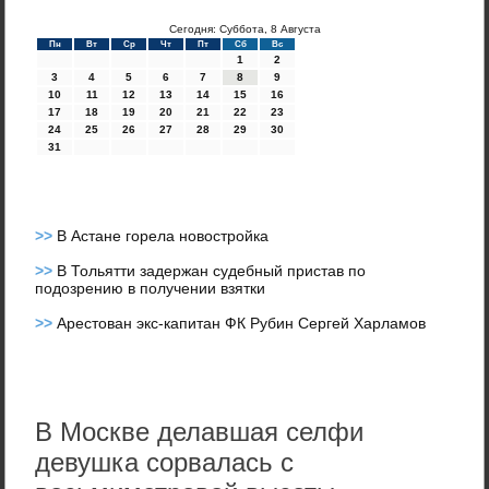
Сегодня: Суббота, 8 Августа
Пн
Вт
Ср
Чт
Пт
Сб
Вс
1
2
3
4
5
6
7
8
9
10
11
12
13
14
15
16
17
18
19
20
21
22
23
24
25
26
27
28
29
30
31
>>
В Астане горела новостройка
>>
В Тольятти задержан судебный пристав по
подозрению в получении взятки
>>
Арестован экс-капитан ФК Рубин Сергей Харламов
В Москве делавшая селфи
девушка сорвалась с