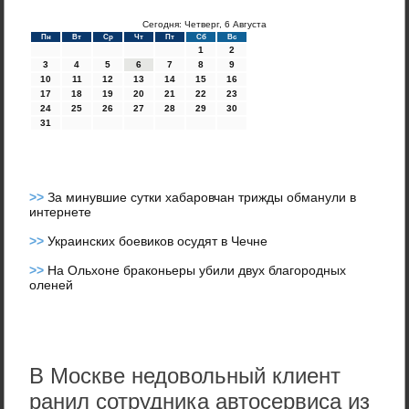
Сегодня: Четверг, 6 Августа
Пн
Вт
Ср
Чт
Пт
Сб
Вс
1
2
3
4
5
6
7
8
9
10
11
12
13
14
15
16
17
18
19
20
21
22
23
24
25
26
27
28
29
30
31
>>
За минувшие сутки хабаровчан трижды обманули в
интернете
>>
Украинских боевиков осудят в Чечне
>>
На Ольхоне браконьеры убили двух благородных
оленей
В Москве недовольный клиент
ранил сотрудника автосервиса из