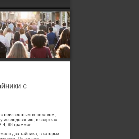
йники с
 с неизвестным веществοм,
у исследοванию, в свертках
 4, 88 граммов.
жили два тайниκа, в котοрых
οждения. По версии