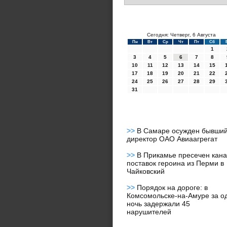
Сегодня: Четверг, 6 Августа
Пн
Вт
Ср
Чт
Пт
Сб
1
3
4
5
6
7
8
10
11
12
13
14
15
17
18
19
20
21
22
24
25
26
27
28
29
31
>>
В Самаре осужден бывши
директор ОАО Авиаагрегат
>>
В Прикамье пресечен кан
поставок героина из Перми в
Чайковский
>>
Порядок на дороге: в
Комсомольске-на-Амуре за о
ночь задержали 45
нарушителей