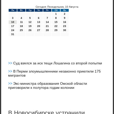
Сегодня: Понедельник, 10 Августа
Пн
Вт
Ср
Чт
Пт
Сб
Вс
1
2
3
4
5
6
7
8
9
10
11
12
13
14
15
16
17
18
19
20
21
22
23
24
25
26
27
28
29
30
31
>>
Суд взялся за иск тещи Лошагина со второй попытки
>>
В Перми злоумышленники незаконно приютили 175
мигрантов
>>
Экс-министра образования Омской области
приговорили к полутора годам колонии
В Новосибирске устранили