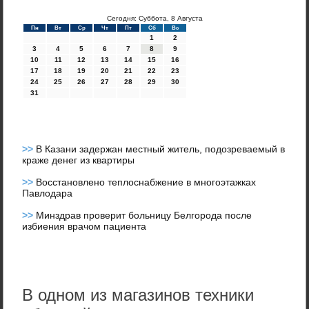
Сегодня: Суббота, 8 Августа
Пн
Вт
Ср
Чт
Пт
Сб
Вс
1
2
3
4
5
6
7
8
9
10
11
12
13
14
15
16
17
18
19
20
21
22
23
24
25
26
27
28
29
30
31
>>
В Казани задержан местный житель, подозреваемый в
краже денег из квартиры
>>
Восстановлено теплоснабжение в многоэтажках
Павлодара
>>
Минздрав проверит больницу Белгорода после
избиения врачом пациента
В одном из магазинов техники