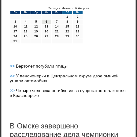
Сегодня: Четверг, 6 Августа
Пн
Вт
Ср
Чт
Пт
Сб
Вс
1
2
3
4
5
6
7
8
9
10
11
12
13
14
15
16
17
18
19
20
21
22
23
24
25
26
27
28
29
30
31
>>
Вертолет погубили птицы
>>
У пенсионерки в Центральном округе двое омичей
угнали автомобиль
>>
Четыре человека погибло из-за суррогатного алкоголя
в Красноярске
В Омске завершено
расследование дела чемпионки