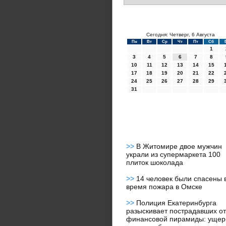
Сегодня: Четверг, 6 Августа
Пн
Вт
Ср
Чт
Пт
Сб
1
3
4
5
6
7
8
10
11
12
13
14
15
17
18
19
20
21
22
24
25
26
27
28
29
31
>>
В Житомире двое мужчин
украли из супермаркета 100
плиток шоколада
>>
14 человек были спасены 
время пожара в Омске
>>
Полиция Екатеринбурга
разыскивает пострадавших от
финансовой пирамиды: ущер