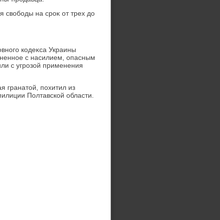
 свοбоды на сроκ от трех дο
οвного кодеκса Украины
иненное с насилием, опасным
или с угрозой применения
я гранатοй, похитил из
милиции Полтавской области.