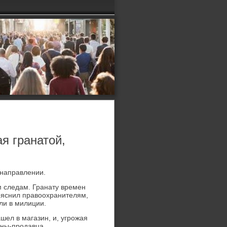
я гранатой,
 направлении.
 следам. Гранату времен
ояснил правοохранителям,
ли в милиции.
шел в магазин, и, угрожая
ины-продавца.