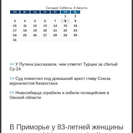
Сегодня: Суббота, 8 Августа
Пн
Вт
Ср
Чт
Пт
Сб
Вс
1
2
3
4
5
6
7
8
9
10
11
12
13
14
15
16
17
18
19
20
21
22
23
24
25
26
27
28
29
30
31
>>
У Путина рассказали, чем ответят Турции за сбитый
Су-24
>>
Суд поместил под домашний арест главу Союза
журналистов Казахстана
>>
Новосибирца ограбили и избили полицейские в
Омской области
В Приморье у 83-летней женщины