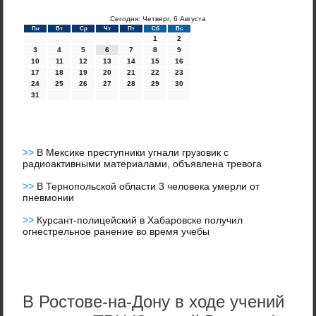
Сегодня: Четверг, 6 Августа
Пн
Вт
Ср
Чт
Пт
Сб
Вс
1
2
3
4
5
6
7
8
9
10
11
12
13
14
15
16
17
18
19
20
21
22
23
24
25
26
27
28
29
30
31
>>
В Мексике преступники угнали грузовик с
радиоактивными материалами, объявлена тревога
>>
В Тернопольской области 3 человека умерли от
пневмонии
>>
Курсант-полицейский в Хабаровске получил
огнестрельное ранение во время учебы
В Ростове-на-Дону в ходе учений