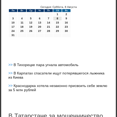
Сегодня: Суббота, 8 Августа
Пн
Вт
Ср
Чт
Пт
Сб
Вс
1
2
3
4
5
6
7
8
9
10
11
12
13
14
15
16
17
18
19
20
21
22
23
24
25
26
27
28
29
30
31
>>
В Тихорецке пара угнала автомобиль
>>
В Карпатах спасатели ищут потерявшегося лыжника
из Киева
>>
Краснодарка хотела незаконно присвоить себе землю
за 5 млн рублей
В Татарстане за мошенничество