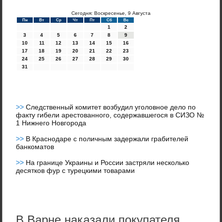
Сегодня: Воскресенье, 9 Августа
Пн
Вт
Ср
Чт
Пт
Сб
Вс
1
2
3
4
5
6
7
8
9
10
11
12
13
14
15
16
17
18
19
20
21
22
23
24
25
26
27
28
29
30
31
>>
Следственный комитет возбудил уголовное дело по
факту гибели арестованного, содержавшегося в СИЗО №
1 Нижнего Новгорода
>>
В Краснодаре с поличным задержали грабителей
банкоматов
>>
На границе Украины и России застряли несколько
десятков фур с турецкими товарами
В Варне наказали покупателя,