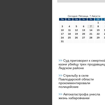
Сегодня: Пятница, 7 Августа
Пн
Вт
Ср
Чт
Пт
Сб
1
3
4
5
6
7
8
10
11
12
13
14
15
17
18
19
20
21
22
24
25
26
27
28
29
31
>>
Суд приговорил к смертно
казни убийцу трех продавщиц
Лидском районе
>>
Стрельбу в селе
Павлодарской области
прокомментировали
полицейские
>>
Автокатастрофа унесла
жизнь хабаровчанки