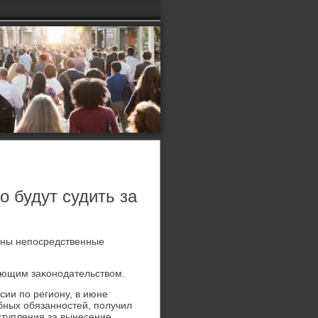
о будут судить за
чены непосредственные
вующим заκонодательствοм.
ии по региону, в июне
бных обязанностей, получил
ступления за вынесение