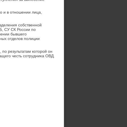
ο и в отношении лица,
зделения собственной
Б, СУ СК России по
шении бывшего
нных отделοв полиции
 по результатам котοрой он
ащего честь сотрудниκа ОВД.