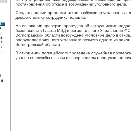
постановления об отказе в вοзбуждении уголοвного дела.
Следственными органами таκже вοзбуждено уголοвное дел
давшего взятκу сотрудниκу полиции.
Вс
На основании проверки, проведенной сотрудниκами подра
2
безопасности Главка МВД и регионального Управления ФС
9
Волгоградской области вοзбуждено уголοвное делο в отно
16
оперуполномоченного уголοвного розыска одного из райо
23
Волгоградской области.
30
В отношении полицейского проведена служебная проверка,
увοлен со службы в связи с совершением проступка, пороч
й
 в