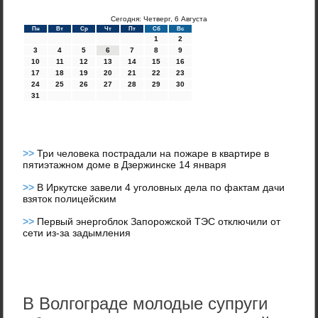
Сегодня: Четверг, 6 Августа
Пн
Вт
Ср
Чт
Пт
Сб
Вс
1
2
3
4
5
6
7
8
9
10
11
12
13
14
15
16
17
18
19
20
21
22
23
24
25
26
27
28
29
30
31
>>
Три человека пострадали на пожаре в квартире в
пятиэтажном доме в Дзержинске 14 января
>>
В Иркутске завели 4 уголовных дела по фактам дачи
взяток полицейским
>>
Первый энергоблок Запорожской ТЭС отключили от
сети из-за задымления
В Волгограде молодые супруги