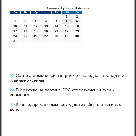
Сегодня: Суббота, 8 Августа
Пн
Вт
Ср
Чт
Пт
Сб
Вс
1
2
3
4
5
6
7
8
9
10
11
12
13
14
15
16
17
18
19
20
21
22
23
24
25
26
27
28
29
30
31
>>
Сотни автомобилей застряли в очередях на западной
границе Украины
>>
В Иркутске на плотине ГЭС столкнулись жигули и
иномарка
>>
Краснодарская семья осуждена за сбыт фальшивых
денег