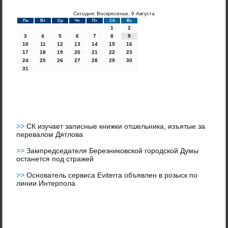
Сегодня: Воскресенье, 9 Августа
Пн
Вт
Ср
Чт
Пт
Сб
Вс
1
2
3
4
5
6
7
8
9
10
11
12
13
14
15
16
17
18
19
20
21
22
23
24
25
26
27
28
29
30
31
>>
СК изучает записные книжки отшельника, изъятые за
перевалом Дятлова
>>
Зампредседателя Березниковской городской Думы
останется под стражей
>>
Основатель сервиса Eviterra объявлен в розыск по
линии Интерпола