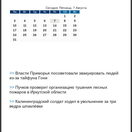
Сегодня: Пятница, 7 Августа
Пн
Вт
Ср
Чт
Пт
Сб
Вс
1
2
3
4
5
6
7
8
9
10
11
12
13
14
15
16
17
18
19
20
21
22
23
24
25
26
27
28
29
30
31
>>
Власти Приморья посоветовали эвакуировать людей
из-за тайфуна Гони
>>
Пучков проверит организацию тушения лесных
пожаров в Иркутской области
>>
Калининградский солдат ходил в увольнение за три
ведра шпаклёвки