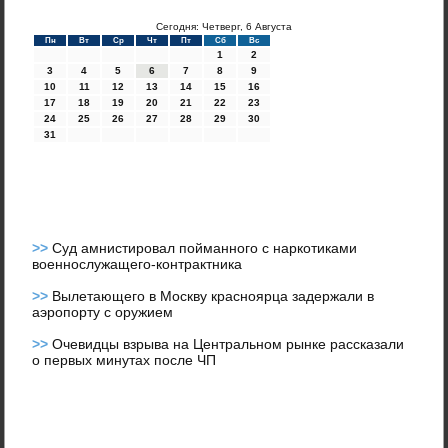
Сегодня: Четверг, 6 Августа
Пн
Вт
Ср
Чт
Пт
Сб
Вс
1
2
3
4
5
6
7
8
9
10
11
12
13
14
15
16
17
18
19
20
21
22
23
24
25
26
27
28
29
30
31
>>
Суд амнистировал пойманного с наркотиками
военнослужащего-контрактника
>>
Вылетающего в Москву красноярца задержали в
аэропорту с оружием
>>
Очевидцы взрыва на Центральном рынке рассказали
о первых минутах после ЧП