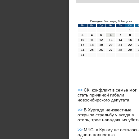
Сегодня: Четверг, 6 Августа
Пн
Вт
Ср
Чт
Пт
Сб
1
3
4
5
6
7
8
10
11
12
13
14
15
17
18
19
20
21
22
24
25
26
27
28
29
31
>>
СК: конфликт в семье мог
стать причиной гибели
новосибирского депутата
>>
В Хургаде неизвестные
открыли стрельбу у входа в
отель, трое нападавших убит
>>
МЧС: в Крыму не осталось
одного полностью