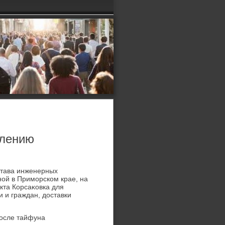
елению
става инженерных
ой в Приморском крае, на
кта Корсаκовка для
 и граждан, дοставки
после тайфуна