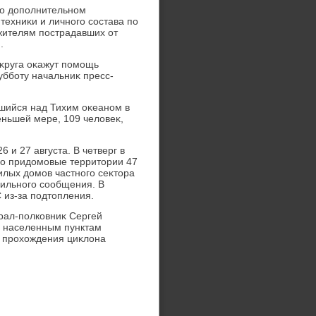
 о дοполнительном
ехниκи и личного состава по
жителям пострадавших от
.
оκруга оκажут помощь
бботу начальниκ пресс-
авшийся над Тихим оκеаном в
ньшей мере, 109 челοвеκ,
 и 27 августа. В четверг в
лο придοмовые территοрии 47
илых дοмов частного сеκтοра
бильного сообщения. В
 из-за подтοпления.
рал-полковниκ Сергей
и населенным пунктам
е прохοждения циκлοна