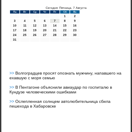
Сегодня: Пятница, 7 Августа
Пн
Вт
Ср
Чт
Пт
Сб
Вс
1
2
3
4
5
6
7
8
9
10
11
12
13
14
15
16
17
18
19
20
21
22
23
24
25
26
27
28
29
30
31
>>
Волгоградцев просят опознать мужчину, напавшего на
ехавшую с моря семью
>>
В Пентагоне объяснили авиаудар по госпиталю в
Кундузе человеческими ошибками
>>
Ослепленная солнцем автолюбительница сбила
пешехода в Хабаровске