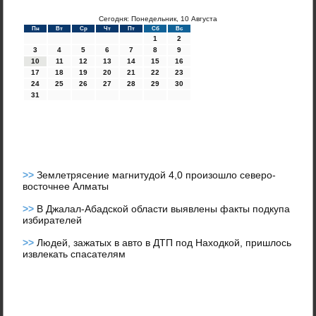
Сегодня: Понедельник, 10 Августа
Пн
Вт
Ср
Чт
Пт
Сб
Вс
1
2
3
4
5
6
7
8
9
10
11
12
13
14
15
16
17
18
19
20
21
22
23
24
25
26
27
28
29
30
31
>>
Землетрясение магнитудой 4,0 произошло северо-
восточнее Алматы
>>
В Джалал-Абадской области выявлены факты подкупа
избирателей
>>
Людей, зажатых в авто в ДТП под Находкой, пришлось
извлекать спасателям