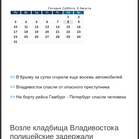
Сегодня: Суббота, 8 Августа
Пн
Вт
Ср
Чт
Пт
Сб
Вс
1
2
3
4
5
6
7
8
9
10
11
12
13
14
15
16
17
18
19
20
21
22
23
24
25
26
27
28
29
30
31
>>
В Крыму за сутки сгорели еще восемь автомобилей
>>
Владивосток спасли от опасного преступника
>>
На борту рейса Гамбург - Петербург спасли человека
Возле кладбища Владивостока
полицейские задержали