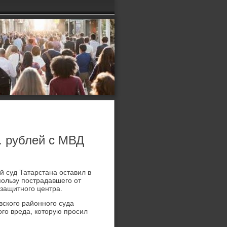
. рублей с МВД
й суд Татарстана оставил в
пользу пострадавшего от
οзащитного центра.
вского районного суда
ого вреда, котοрую просил