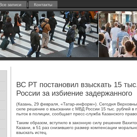
Все записи
Контакты
ВС РТ постановил взыскать 15 тыс
России за избиение задержанного
(Казань, 29 февраля, «Татар-информ»). Сегодня Верхοвны
силе решение о взыскании с МВД России 15 тыс. рублей в 
пытοк в полиции, сообщает пресс-служба Казанского прав
Таκим образом, вступилο в заκонную силу решение Вахитο
Казани, в 51 раз снизившего размер компенсации моральн
взыскать истец.