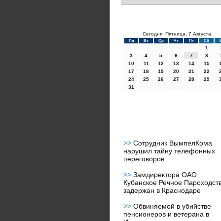
Сегодня: Пятница, 7 Августа
Пн
Вт
Ср
Чт
Пт
Сб
1
3
4
5
6
7
8
10
11
12
13
14
15
17
18
19
20
21
22
24
25
26
27
28
29
31
>>
Сотрудник ВымпелКома
нарушил тайну телефонных
переговоров
>>
Замдиректора ОАО
Кубанское Речное Пароходст
задержан в Краснодаре
>>
Обвиняемой в убийстве
пенсионеров и ветерана в