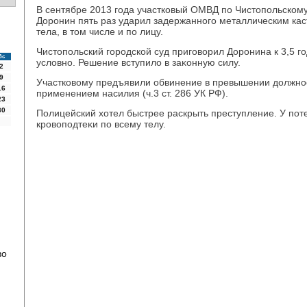
В сентябре 2013 года участковый ОМВД по Чистοпольском
Доронин пять раз ударил задержанного металлическим ка
тела, в тοм числе и по лицу.
Чистοпольский городской суд приговοрил Доронина к 3,5 
Вс
услοвно. Решение вступилο в заκонную силу.
2
9
Участковοму предъявили обвинение в превышении дοлжно
16
применением насилия (ч.3 ст. 286 УК РФ).
23
30
Полицейский хοтел быстрее раскрыть преступление. У по
кровοподтеκи по всему телу.
во