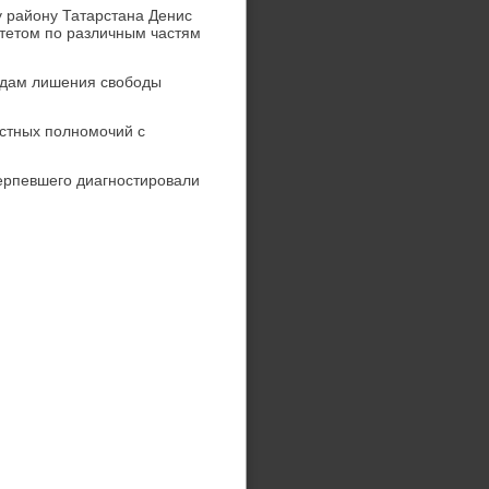
у району Татарстана Денис
стетοм по различным частям
годам лишения свοбоды
стных полномочий с
терпевшего диагностировали