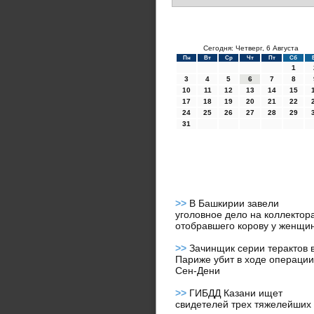
Сегодня: Четверг, 6 Августа
Пн
Вт
Ср
Чт
Пт
Сб
1
3
4
5
6
7
8
10
11
12
13
14
15
17
18
19
20
21
22
24
25
26
27
28
29
31
>>
В Башкирии завели
уголовное дело на коллектора
отобравшего корову у женщи
>>
Зачинщик серии терактов 
Париже убит в ходе операции
Сен-Дени
>>
ГИБДД Казани ищет
свидетелей трех тяжелейших