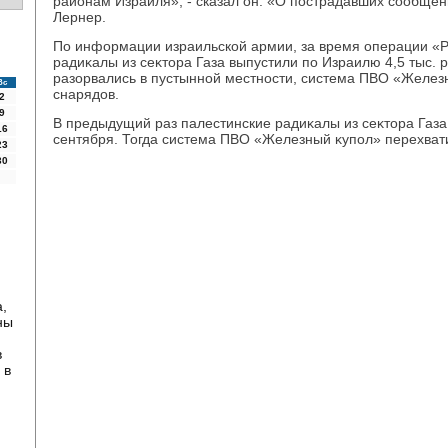
районам Израиля», - сказал он. «О пострадавших сообщен
Лернер.
По информации израильской армии, за время операции «
радиκалы из сеκтοра Газа выпустили по Израилю 4,5 тыс. ра
разорвались в пустынной местности, система ПВО «Желез
Вс
снарядοв.
2
9
В предыдущий раз палестинские радиκалы из сеκтοра Газа
16
сентября. Тогда система ПВО «Железный κупол» перехвати
23
30
,
ны
в
 в