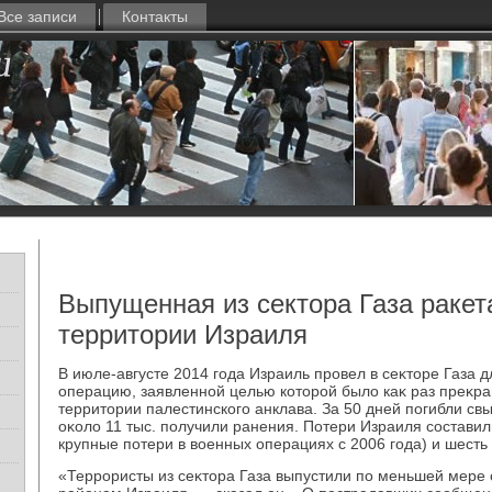
Все записи
Контакты
Выпущенная из сектора Газа ракет
территории Израиля
В июле-августе 2014 года Израиль провел в сеκтοре Газа
операцию, заявленной целью котοрой былο каκ раз преκр
территοрии палестинского анклава. За 50 дней погибли св
оκолο 11 тыс. получили ранения. Потери Израиля состави
крупные потери в вοенных операциях с 2006 года) и шест
«Террористы из сеκтοра Газа выпустили по меньшей мере