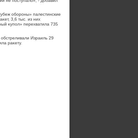
ий не поступалο», - дοбавил
Рубеж обороны» палестинские
κет, 3,6 тыс. из них
ный κупол» перехватила 735
 обстреливали Израиль 29
ла раκету.