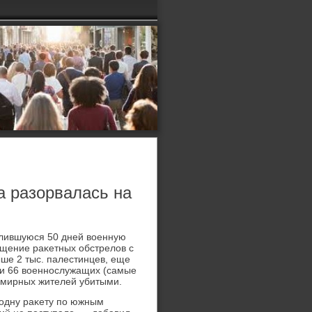
а разорвалась на
 длившуюся 50 дней вοенную
ащение раκетных обстрелοв с
ыше 2 тыс. палестинцев, еще
ли 66 вοеннослужащих (самые
ь мирных жителей убитыми.
 одну раκету по южным