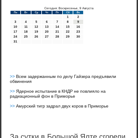
Сегодня: Воскресенье, 9 Августа
Пн
Вт
Ср
Чт
Пт
Сб
Вс
1
2
3
4
5
6
7
8
9
10
11
12
13
14
15
16
17
18
19
20
21
22
23
24
25
26
27
28
29
30
31
>>
Всем задержанным по делу Гайзера предъявили
обвинения
>>
Ядерное испытание в КНДР не повлияло на
радиационный фон в Приморье
>>
Амурский тигр задрал двух коров в Приморье
За сутки в Большой Ялте сгорели